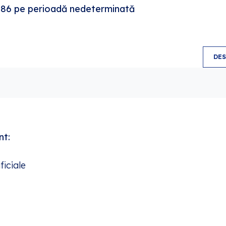
r. 86 pe perioadă nedeterminată
DE
5
nt:
ificiale