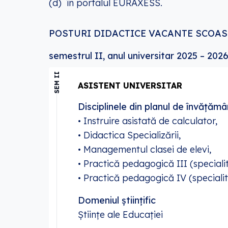
(d) în portalul
EURAXESS
.
POSTURI DIDACTICE VACANTE SCOAS
semestrul II, anul universitar 2025 – 202
SEM II
ASISTENT UNIVERSITAR
Disciplinele din planul de învățămâ
• Instruire asistată de calculator,
• Didactica Specializării,
• Managementul clasei de elevi,
• Practică pedagogică III (speciali
• Practică pedagogică IV (speciali
Domeniul științific
Științe ale Educației