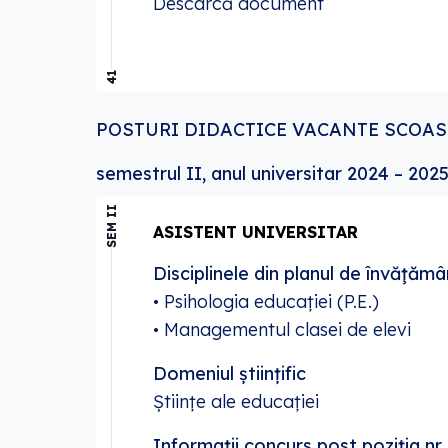
Descarcă document
41
POSTURI DIDACTICE VACANTE SCOAS
semestrul II, anul universitar 2024 – 202
SEM II
ASISTENT UNIVERSITAR
Disciplinele din planul de învăţămâ
• Psihologia educației (P.E.)
• Managementul clasei de elevi
Domeniul științific
Științe ale educației
Informații concurs post poziția nr