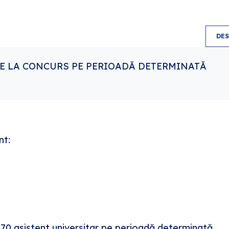
DE
E LA CONCURS PE PERIOADĂ DETERMINATĂ
5
nt:
. 70 asistent universitar pe perioadă determinată