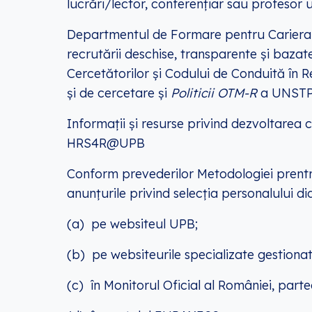
lucrări/lector, conferențiar sau profesor u
Departmentul de Formare pentru Cariera 
recrutării deschise, transparente și bazate
Cercetătorilor
și
Codului de Conduită în R
și de cercetare și
Politicii OTM-R
a UNSTP
Informații și resurse privind dezvoltarea 
HRS4R@UPB
Conform prevederilor
Metodologiei prentr
anunțurile privind selecția personalului 
(a) pe
websiteul
UPB;
(b) pe websiteurile specializate gestionat
(c) în
Monitorul Oficial
al României, partea