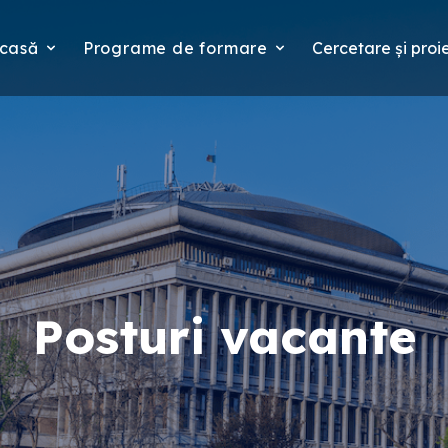
casă
Programe de formare
Cercetare și proi
Posturi vacante