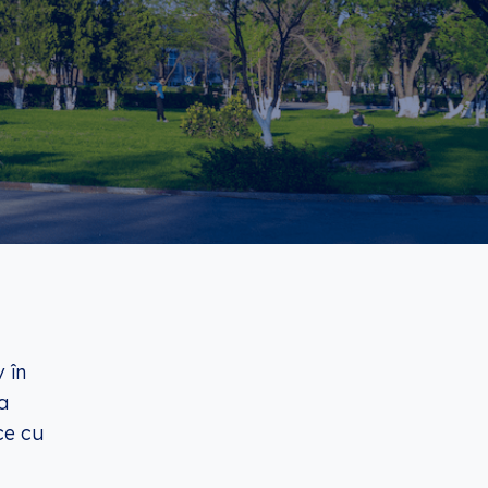
 în
a
ce cu