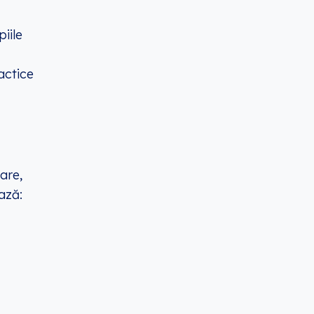
iile
actice
tare
,
ază: